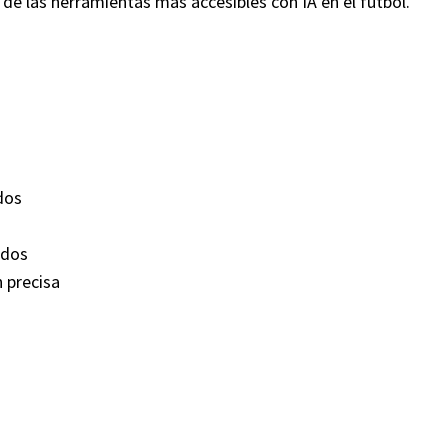
a de las herramientas más accesibles con IA en el fútbol.
dos
ados
 precisa